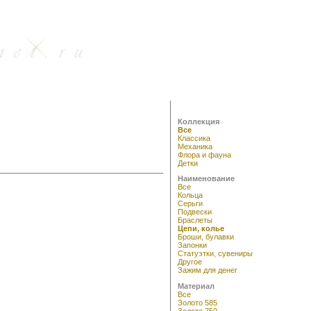
Коллекция
Все
Классика
Механика
Флора и фауна
Детки
Наименование
Все
Кольца
Серьги
Подвески
Браслеты
Цепи, колье
Броши, булавки
Запонки
Статуэтки, сувениры
Другое
Зажим для денег
Материал
Все
Золото 585
Золото 750