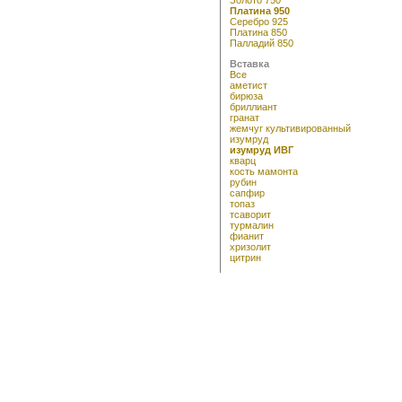
Платина 950
Серебро 925
Платина 850
Палладий 850
Вставка
Все
аметист
бирюза
бриллиант
гранат
жемчуг культивированный
изумруд
изумруд ИВГ
кварц
кость мамонта
рубин
сапфир
топаз
тсаворит
турмалин
фианит
хризолит
цитрин