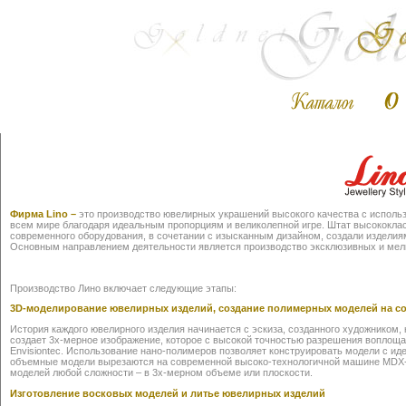
Фирма Lino –
это производство ювелирных украшений высокого качества с использ
всем мире благодаря идеальным пропорциям и великолепной игре. Штат высококла
современного оборудования, в сочетании с изысканным дизайном, создали изделия
Основным направлением деятельности является производство эксклюзивных и мел
Производство Лино включает следующие этапы:
3D-моделирование ювелирных изделий, создание полимерных моделей на с
История каждого ювелирного изделия начинается с эскиза, созданного художником,
создает 3х-мерное изображение, которое с высокой точностью разрешения воплощ
Envisiontec. Использование нано-полимеров позволяет конструировать модели с ид
объемные модели вырезаются на современной высоко-технологичной машине MDX-5
моделей любой сложности – в 3х-мерном объеме или плоскости.
Изготовление восковых моделей и литье ювелирных изделий