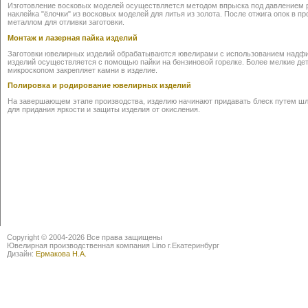
Изготовление восковых моделей осуществляется методом впрыска под давлением р
наклейка "ёлочки" из восковых моделей для литья из золота. После отжига опок в 
металлом для отливки заготовки.
Монтаж и лазерная пайка изделий
Заготовки ювелирных изделий обрабатываются ювелирами с использованием надфи
изделий осуществляется с помощью пайки на бензиновой горелке. Более мелкие де
микроскопом закрепляет камни в изделие.
Полировка и родирование ювелирных изделий
На завершающем этапе производства, изделию начинают придавать блеск путем шли
для придания яркости и защиты изделия от окисления.
Copyright © 2004-2026 Все права защищены
Ювелирная производственная компания Lino г.Екатеринбург
Дизайн:
Ермакова Н.А.