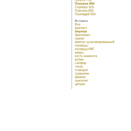
Платина 950
Серебро 925
Платина 850
Палладий 850
Вставка
Все
аметист
бирюза
бриллиант
гранат
жемчуг культивированный
изумруд
изумруд ИВГ
кварц
кость мамонта
рубин
сапфир
топаз
тсаворит
турмалин
фианит
хризолит
цитрин