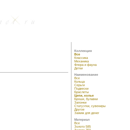
Коллекция
Все
Классика
Механика
Флора и фауна
Детки
Наименование
Все
Кольца
Серьги
Подвески
Браслеты
Цепи, колье
Броши, булавки
Запонки
Статуэтки, сувениры
Другое
Зажим для денег
Материал
Все
Золото 585
Золото 750