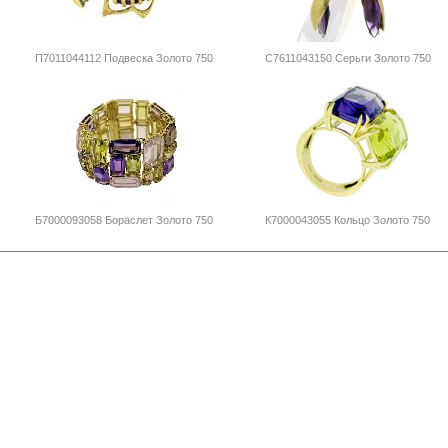
П7011044112 Подвеска Золото 750
С7611043150 Серьги Золото 750
Б7000093058 Бораслет Золото 750
К7000043055 Кольцо Золото 750