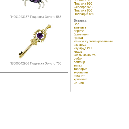
Платина 950
Серебро 925
Платина 850
Палладий 850
П4001043137 Подвеска Золото 585
Вставка
Все
аметист
бирюза
бриллиант
гранат
жемчуг культивированный
изумруд
изумруд ИВГ
кварц
кость мамонта
рубин
сапфир
П7000042936 Подвеска Золото 750
топаз
тсаворит
турмалин
фианит
хризолит
цитрин