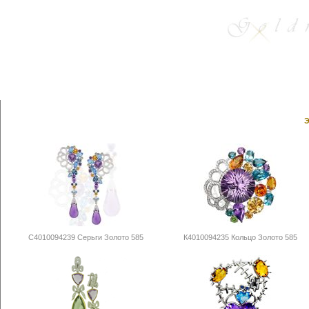
Э
С4010094239 Серьги Золото 585
К4010094235 Кольцо Золото 585