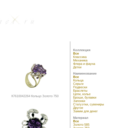
Коллекция
Все
Классика
Механика
Флора и фауна
Детки
Наименование
Все
Кольца
Серьги
Подвески
Браслеты
Цепи, колье
К7610042264 Кольцо Золото 750
Броши, булавки
Запонки
Статуэтки, сувениры
Другое
Зажим для денег
Материал
Все
Золото 585
Золото 750