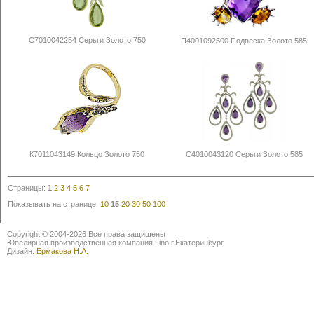
С7010042254 Серьги Золото 750
П4001092500 Подвеска Золото 585
К7011043149 Кольцо Золото 750
С4010043120 Серьги Золото 585
Страницы:
1
2
3
4
5
6
7
Показывать на странице:
10
15
20
30
50
100
Copyright © 2004-2026 Все права защищены
Ювелирная производственная компания Lino г.Екатеринбург
Дизайн:
Ермакова Н.А.