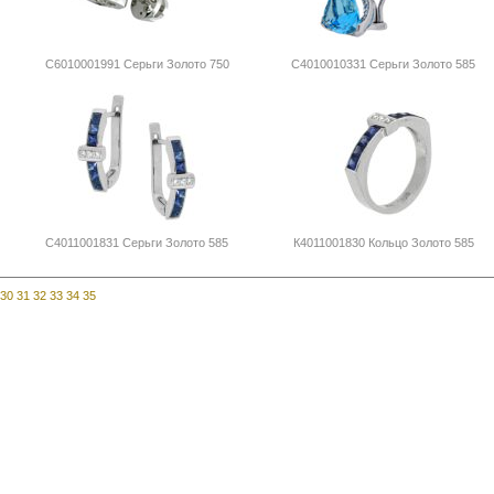
С6010001991 Серьги Золото 750
С4010010331 Серьги Золото 585
С4011001831 Серьги Золото 585
К4011001830 Кольцо Золото 585
30
31
32
33
34
35