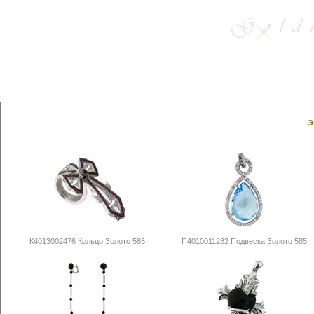
Э
К4013002476 Кольцо Золото 585
П4010011282 Подвеска Золото 585