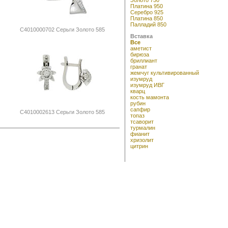
Платина 950
Серебро 925
Платина 850
Палладий 850
С4010000702 Серьги Золото 585
Вставка
Все
аметист
бирюза
бриллиант
гранат
жемчуг культивированный
изумруд
изумруд ИВГ
кварц
кость мамонта
рубин
сапфир
С4010002613 Серьги Золото 585
топаз
тсаворит
турмалин
фианит
хризолит
цитрин