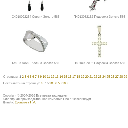
С4010092234 Серьги Золото 585
П4013082152 Подвеска Золото 585
К4010000701 Кольцо Золото 585
П4010002092 Подвеска Золото 585
Страницы:
1
2
3
4
5
6
7
8
9
10
11
12
13
14
15
16
17
18
19
20
21
22
23
24
25
26
27
28
29
Показывать на странице:
10
15
20
30
50
100
Copyright © 2004-2026 Все права защищены
Ювелирная производственная компания Lino г.Екатеринбург
Дизайн:
Ермакова Н.А.