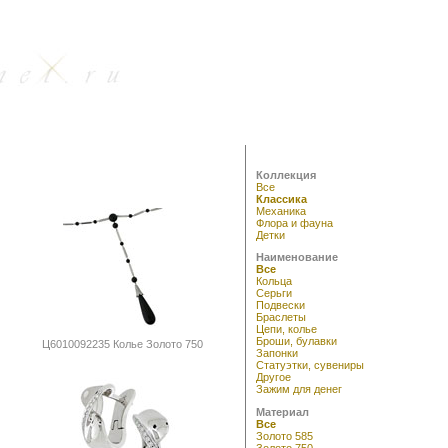
Коллекция
Все
Классика
Механика
Флора и фауна
Детки
Наименование
Все
Кольца
Серьги
Подвески
Браслеты
Цепи, колье
Броши, булавки
Ц6010092235 Колье Золото 750
Запонки
Статуэтки, сувениры
Другое
Зажим для денег
Материал
Все
Золото 585
Золото 750