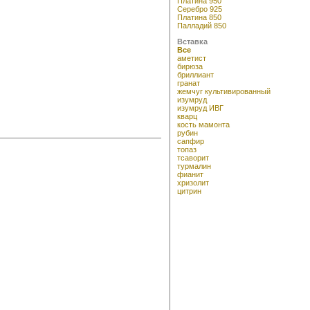
Платина 950
Серебро 925
Платина 850
Палладий 850
Вставка
Все
аметист
бирюза
бриллиант
гранат
жемчуг культивированный
изумруд
изумруд ИВГ
кварц
кость мамонта
рубин
сапфир
топаз
тсаворит
турмалин
фианит
хризолит
цитрин