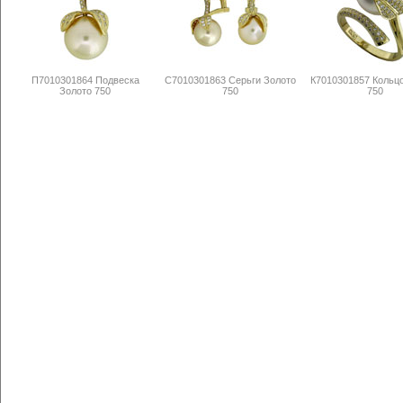
П7010301864 Подвеска
С7010301863 Серьги Золото
К7010301857 Кольц
Золото 750
750
750