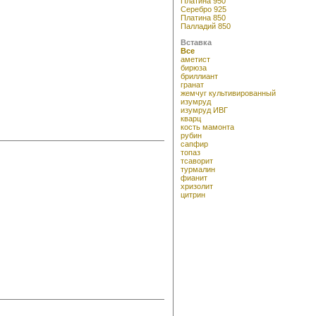
Платина 950
Серебро 925
Платина 850
Палладий 850
Вставка
Все
аметист
бирюза
бриллиант
гранат
жемчуг культивированный
изумруд
изумруд ИВГ
кварц
кость мамонта
рубин
сапфир
топаз
тсаворит
турмалин
фианит
хризолит
цитрин