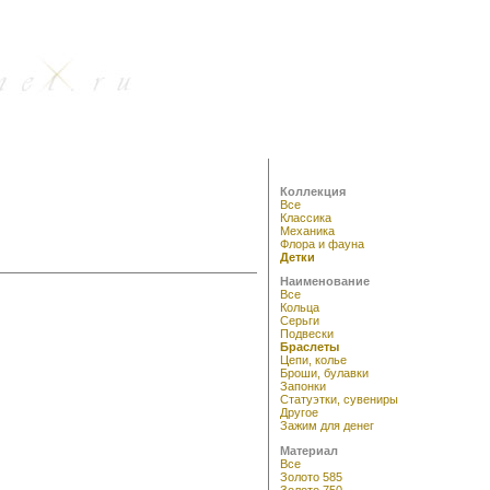
Коллекция
Все
Классика
Механика
Флора и фауна
Детки
Наименование
Все
Кольца
Серьги
Подвески
Браслеты
Цепи, колье
Броши, булавки
Запонки
Статуэтки, сувениры
Другое
Зажим для денег
Материал
Все
Золото 585
Золото 750