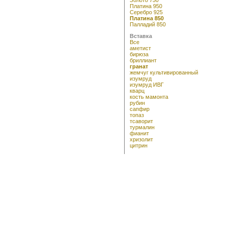
Платина 950
Серебро 925
Платина 850
Палладий 850
Вставка
Все
аметист
бирюза
бриллиант
гранат
жемчуг культивированный
изумруд
изумруд ИВГ
кварц
кость мамонта
рубин
сапфир
топаз
тсаворит
турмалин
фианит
хризолит
цитрин