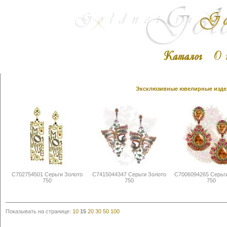
Эксклюзивные ювелирные издел
С702754501 Серьги Золото
С7415044347 Серьги Золото
С7006094265 Серьг
750
750
750
Показывать на странице:
10
15
20
30
50
100