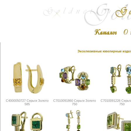
Эксклюзивные ювелирные издели
С4000050727 Серьги Золото
С7010091860 Серьги Золото
С7010091226 Серьг
585
750
750