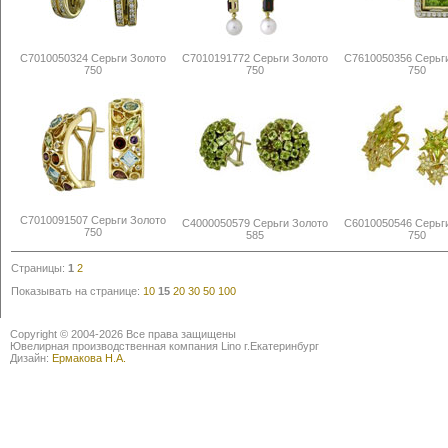
С7010050324 Серьги Золото
С7010191772 Серьги Золото
С7610050356 Серьг
750
750
750
С7010091507 Серьги Золото
С4000050579 Серьги Золото
С6010050546 Серьг
750
585
750
Страницы:
1
2
Показывать на странице:
10
15
20
30
50
100
Copyright © 2004-2026 Все права защищены
Ювелирная производственная компания Lino г.Екатеринбург
Дизайн:
Ермакова Н.А.