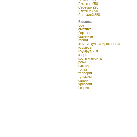
Платина 950
Серебро 925
Платина 850
Палладий 850
Вставка
Все
аметист
бирюза
бриллиант
гранат
жемчуг культивированный
изумруд
изумруд ИВГ
кварц
кость мамонта
рубин
сапфир
топаз
тсаворит
турмалин
фианит
хризолит
цитрин