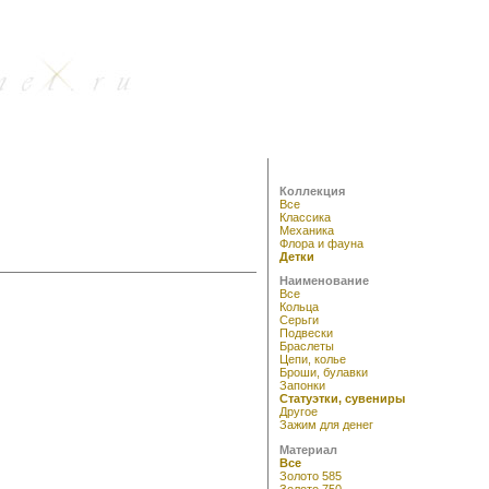
Коллекция
Все
Классика
Механика
Флора и фауна
Детки
Наименование
Все
Кольца
Серьги
Подвески
Браслеты
Цепи, колье
Броши, булавки
Запонки
Статуэтки, сувениры
Другое
Зажим для денег
Материал
Все
Золото 585
Золото 750