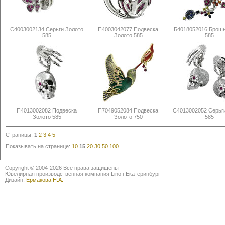
С4003002134 Серьги Золото
П4003042077 Подвеска
Б4018052016 Брошь
585
Золото 585
585
П4013002082 Подвеска
П7049052084 Подвеска
С4013002052 Серьг
Золото 585
Золото 750
585
Страницы:
1
2
3
4
5
Показывать на странице:
10
15
20
30
50
100
Copyright © 2004-2026 Все права защищены
Ювелирная производственная компания Lino г.Екатеринбург
Дизайн:
Ермакова Н.А.