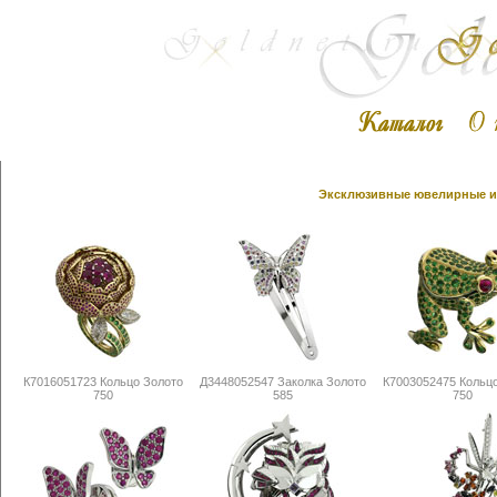
Эксклюзивные ювелирные из
К7016051723 Кольцо Золото
Д3448052547 Заколка Золото
К7003052475 Кольц
750
585
750