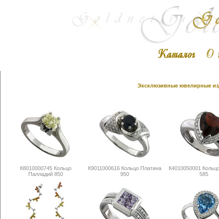
Эксклюзивные ювелирные изд
К8010000745 Кольцо
К9011000616 Кольцо Платина
К4010050001 Кольц
Палладий 850
950
585