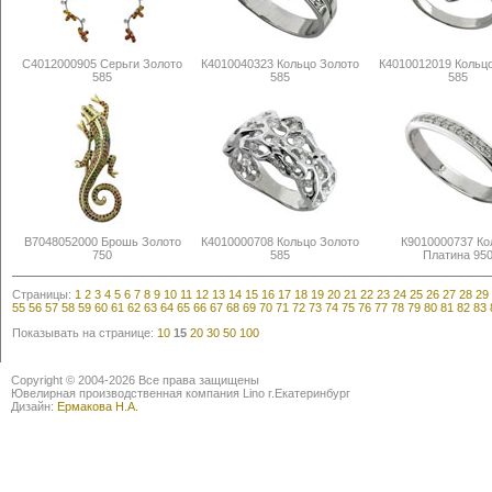
С4012000905 Серьги Золото
К4010040323 Кольцо Золото
К4010012019 Кольц
585
585
585
В7048052000 Брошь Золото
К4010000708 Кольцо Золото
К9010000737 Ко
750
585
Платина 95
Страницы:
1
2
3
4
5
6
7
8
9
10
11
12
13
14
15
16
17
18
19
20
21
22
23
24
25
26
27
28
29
55
56
57
58
59
60
61
62
63
64
65
66
67
68
69
70
71
72
73
74
75
76
77
78
79
80
81
82
83
Показывать на странице:
10
15
20
30
50
100
Copyright © 2004-2026 Все права защищены
Ювелирная производственная компания Lino г.Екатеринбург
Дизайн:
Ермакова Н.А.