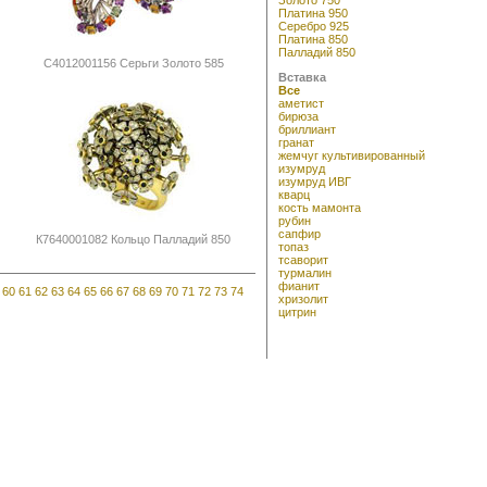
Платина 950
Серебро 925
Платина 850
Палладий 850
С4012001156 Серьги Золото 585
Вставка
Все
аметист
бирюза
бриллиант
гранат
жемчуг культивированный
изумруд
изумруд ИВГ
кварц
кость мамонта
рубин
сапфир
К7640001082 Кольцо Палладий 850
топаз
тсаворит
турмалин
фианит
60
61
62
63
64
65
66
67
68
69
70
71
72
73
74
хризолит
цитрин