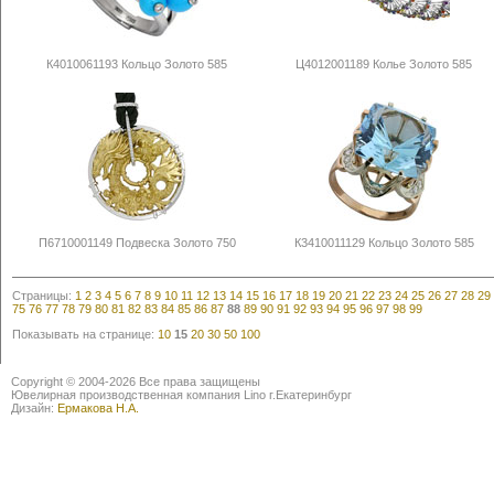
К4010061193 Кольцо Золото 585
Ц4012001189 Колье Золото 585
П6710001149 Подвеска Золото 750
К3410011129 Кольцо Золото 585
Страницы:
1
2
3
4
5
6
7
8
9
10
11
12
13
14
15
16
17
18
19
20
21
22
23
24
25
26
27
28
29
75
76
77
78
79
80
81
82
83
84
85
86
87
88
89
90
91
92
93
94
95
96
97
98
99
Показывать на странице:
10
15
20
30
50
100
Copyright © 2004-2026 Все права защищены
Ювелирная производственная компания Lino г.Екатеринбург
Дизайн:
Ермакова Н.А.