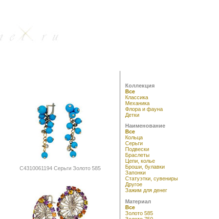
Коллекция
Все
Классика
Механика
Флора и фауна
Детки
Наименование
Все
Кольца
Серьги
Подвески
Браслеты
Цепи, колье
Броши, булавки
С4310061194 Серьги Золото 585
Запонки
Статуэтки, сувениры
Другое
Зажим для денег
Материал
Все
Золото 585
Золото 750