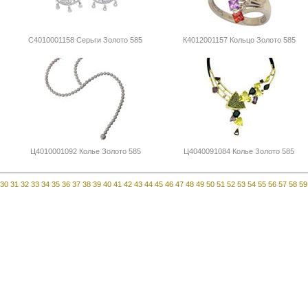
С4010001158 Серьги Золото 585
К4012001157 Кольцо Золото 585
Ц4010001092 Колье Золото 585
Ц4040091084 Колье Золото 585
30
31
32
33
34
35
36
37
38
39
40
41
42
43
44
45
46
47
48
49
50
51
52
53
54
55
56
57
58
59